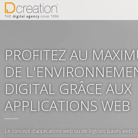
THE
digital agency
since 1996
PROFITEZ AU MAXI
DE L'ENVIRONNEME
DIGITAL GRÂCE AUX
APPLICATIONS WEB
Le concept d’applications web ou de logiciels basés web c