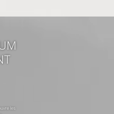
MUM
NT
ouvre les