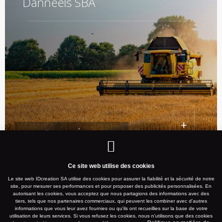
Danneels SBA
+
Marche-Lez-Écaussinnes
Ce site web utilise des cookies
Le site web IDcreation SA utilise des cookies pour assurer la fiabilité et la sécurité de notre
site, pour mesurer ses performances et pour proposer des publicités personnalisées. En
autorisant les cookies, vous acceptez que nous partagions des informations avec des
DÉCOUVREZ D’AUTRES
tiers, tels que nos partenaires commerciaux, qui peuvent les combiner avec d'autres
informations que vous leur avez fournies ou qu'ils ont recueillies sur la base de votre
RÉALISATIONS
utilisation de leurs services. Si vous refusez les cookies, nous n'utilisons que des cookies