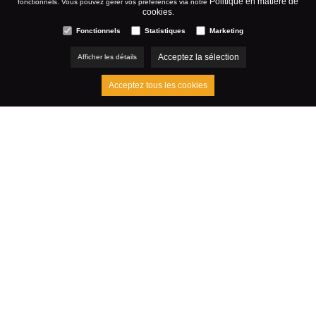
Politique en matière de
fonctionnels. Vous pouvez gérer vos préférences via notre
cookies
.
Fonctionnels
Statistiques
Marketing
Acceptez la sélection
Afficher les détails
Acceptez tous les cookies
Voir aussi :
Liaison de votre site e-commerce à votre programme
de facturation
Lier un site e-commerce avec Exact Globe
Liaison de votre progiciel de comptabilité à votre site e-
commerce