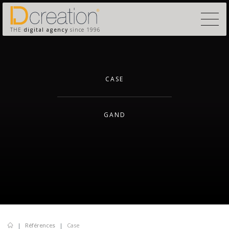
THE
digital agency
since 1996
CASE
GAND
Références
Case