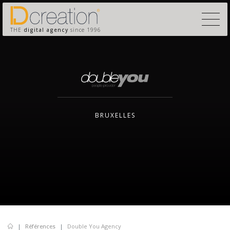
THE
digital agency
since 1996
BRUXELLES
Références
Double You Agency