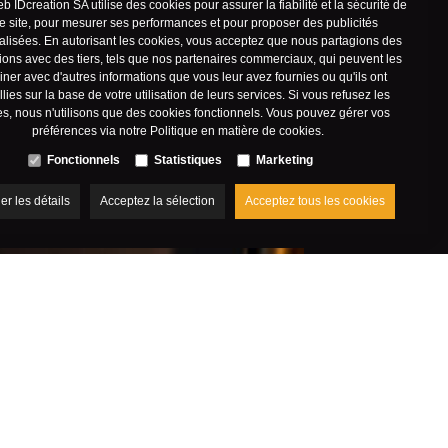
eb IDcreation SA utilise des cookies pour assurer la fiabilité et la sécurité de
e site, pour mesurer ses performances et pour proposer des publicités
lisées. En autorisant les cookies, vous acceptez que nous partagions des
ions avec des tiers, tels que nos partenaires commerciaux, qui peuvent les
ner avec d'autres informations que vous leur avez fournies ou qu'ils ont
llies sur la base de votre utilisation de leurs services. Si vous refusez les
s, nous n'utilisons que des cookies fonctionnels. Vous pouvez gérer vos
préférences via notre
Politique en matière de cookies
.
ONS
Fonctionnels
Statistiques
Marketing
her les détails
Acceptez la sélection
Acceptez tous les cookies