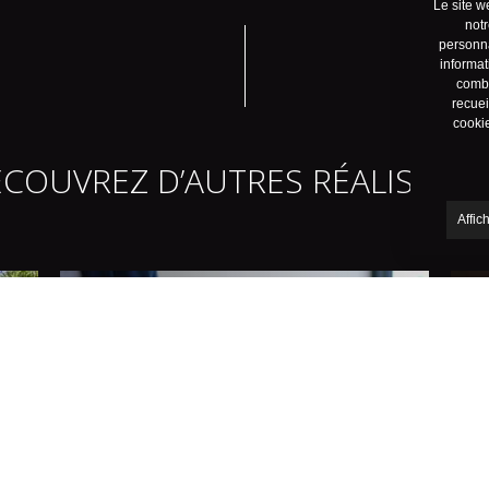
Le site w
notr
personna
informat
combi
recuei
cookie
COUVREZ D’AUTRES RÉALISATI
Affic
Willemot