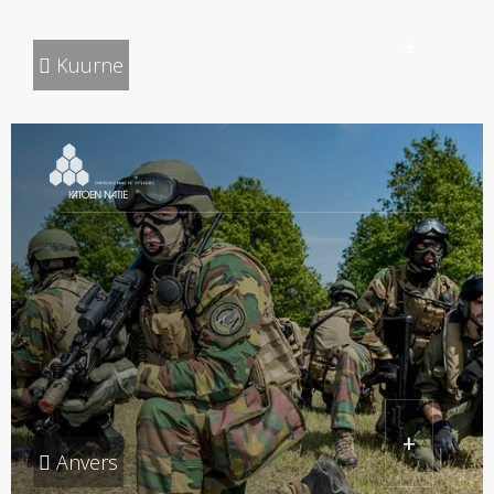
+
Kuurne
+
Anvers