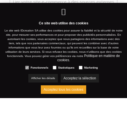
Lier votre site e-commerce à des sources externes
Site e-commerce / boutiques en ligne
Ce site web utilise des cookies
Le site web IDcreation SA utilise des cookies pour assurer la fiabilité et la sécurité de notre
site, pour mesurer ses performances et pour proposer des publicités personnalisées. En
Liaison de site e-commerce / intégration de site
autorisant les cookies, vous acceptez que nous partagions des informations avec des
tiers, tels que nos partenaires commerciaux, qui peuvent les combiner avec d'autres
e‑commerce Briljant
informations que vous leur avez fournies ou qu'ils ont recueillies sur la base de votre
utilisation de leurs services. Si vous refusez les cookies, nous n'utilisons que des cookies
Politique en matière de
fonctionnels. Vous pouvez gérer vos préférences via notre
cookies
.
Liaison de votre site e-commerce à SAP Business One
Fonctionnels
Statistiques
Marketing
Acceptez la sélection
Afficher les détails
Acceptez tous les cookies
THE
digital agency
since 1996
Plan du site